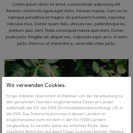
Lorem ipsum dolor sit amet, consectetuer adipiscing elit.
Aenean commodo ligula eget dolor. Aenean massa. Cum sociis
natoque penatibus et magnis dis parturient montes, nascetur
ridiculus mus. Donec quam felis, ultricies nec, pellentesque eu,
pretium quis, sem. Nulla consequat massa quis enim. Donec
pede justo, fringilla vel, aliquet nec, vulputate eget, arcu. In enim
justo, rhoncus ut, imperdiet a, venenatis vitae, justo.
Wir verwenden Cookies.
Einige Anbieter übermitteln im Rahmen von der Verarbeitung zu
den genannten Zwecken möglicherweise Daten an Länder
außerhalb der EU/ des EWR (Drittlanddatenübermittlung), z.B. in
die USA. Das Datenschutzniveau in diesen Ländern ist
möglicherweise nicht mit dem in den EU-/EWR-Ländern
vergleichbar. Es besteht daher ein erhöhtes Risiko, dass
staatliche Behörden auf diese Daten zugreifen können. Weitere